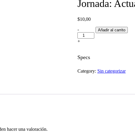
Jornada: Actua
$
10,00
Jornada:
-
Añadir al carrito
Actualidad
tributaria
+
2020
quantity
Specs
Category:
Sin categorizar
den hacer una valoración.