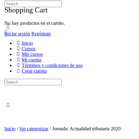
Search
for:
Shopping Cart
No hay productos en el carrito.
Iniciar sesión
Regístrate
Inicio
Cursos
Mis cursos
Mi cuenta
Términos y condiciones de uso
Crear cuenta
Search
for:
Close
search
Inicio
/
Sin categorizar
/ Jornada: Actualidad tributaria 2020