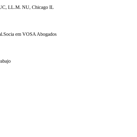
 PUC, LL.M. NU, Chicago IL
cial.Socia em VOSA Abogados
rabajo