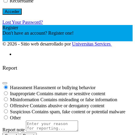
Recuérdame
Lost Your Password?
Register
Don't have an account? Register one!
Registrar una cuenta
© 2026 - Sitio web desarrollado por
Universitas Services
Report
Harassment
Harassment or bullying behavior
Inappropriate
Contains mature or sensitive content
Misinformation
Contains misleading or false information
Offensive
Contains abusive or derogatory content
Suspicious
Contains spam, fake content or potential malware
Other
Report note