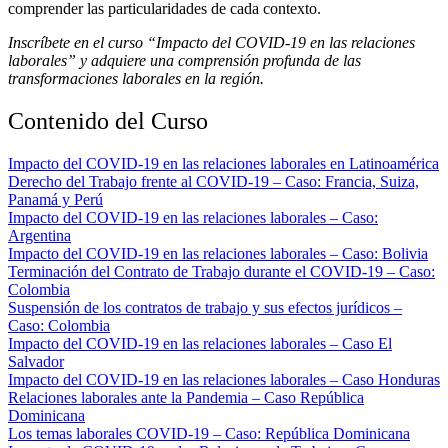
comprender las particularidades de cada contexto.
Inscríbete en el curso “Impacto del COVID-19 en las relaciones
laborales” y adquiere una comprensión profunda de las
transformaciones laborales en la región.
Contenido del Curso
Impacto del COVID-19 en las relaciones laborales en Latinoamérica
Derecho del Trabajo frente al COVID-19 – Caso: Francia, Suiza,
Panamá y Perú
Impacto del COVID-19 en las relaciones laborales – Caso:
Argentina
Impacto del COVID-19 en las relaciones laborales – Caso: Bolivia
Terminación del Contrato de Trabajo durante el COVID-19 – Caso:
Colombia
Suspensión de los contratos de trabajo y sus efectos jurídicos –
Caso: Colombia
Impacto del COVID-19 en las relaciones laborales – Caso El
Salvador
Impacto del COVID-19 en las relaciones laborales – Caso Honduras
Relaciones laborales ante la Pandemia – Caso República
Dominicana
Los temas laborales COVID-19 – Caso: República Dominicana