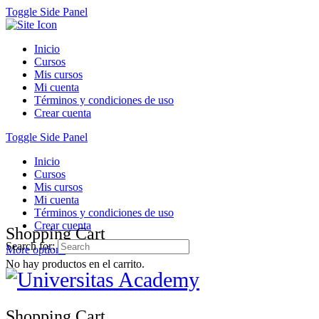
Toggle Side Panel
Inicio
Cursos
Mis cursos
Mi cuenta
Términos y condiciones de uso
Crear cuenta
Toggle Side Panel
Inicio
Cursos
Mis cursos
Mi cuenta
Términos y condiciones de uso
Crear cuenta
Shopping Cart
Search for:
More options
No hay productos en el carrito.
Shopping Cart