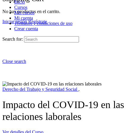
Inicio
Cursos
No hay productos en el carrito.
Mis cursos
Mi cuenta
Iniciar sesión
Regístrate
Términos y condiciones de uso
Crear cuenta
Search for:
Close search
Derecho del Trabajo y Seguridad Social
,
Impacto del COVID-19 en las
relaciones laborales
Ver detalles del Curso