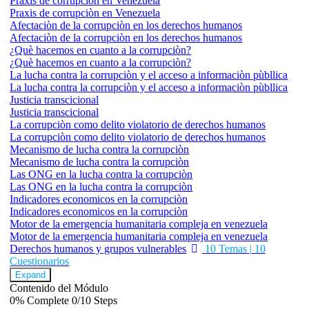
Praxis de corrupciòn en Venezuela
Praxis de corrupciòn en Venezuela
Afectaciòn de la corrupciòn en los derechos humanos
Afectaciòn de la corrupciòn en los derechos humanos
¿Què hacemos en cuanto a la corrupciòn?
¿Què hacemos en cuanto a la corrupciòn?
La lucha contra la corrupciòn y el acceso a informaciòn pùbllica
La lucha contra la corrupciòn y el acceso a informaciòn pùbllica
Justicia transcicional
Justicia transcicional
La corrupciòn como delito violatorio de derechos humanos
La corrupciòn como delito violatorio de derechos humanos
Mecanismo de lucha contra la corrupciòn
Mecanismo de lucha contra la corrupciòn
Las ONG en la lucha contra la corrupciòn
Las ONG en la lucha contra la corrupciòn
Indicadores economicos en la corrupciòn
Indicadores economicos en la corrupciòn
Motor de la emergencia humanitaria compleja en venezuela
Motor de la emergencia humanitaria compleja en venezuela
Derechos humanos y grupos vulnerables
10 Temas
|
10
Cuestionarios
Expand
Contenido del Módulo
0% Complete
0/10 Steps