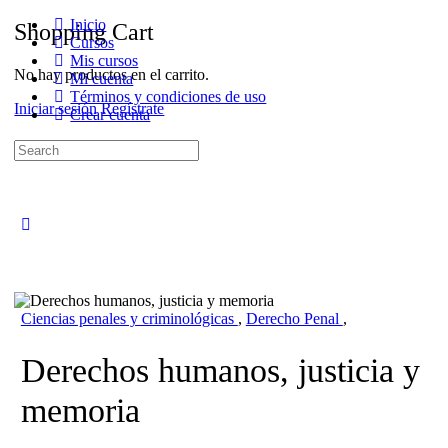
Inicio
Shopping Cart
Cursos
Mis cursos
No hay productos en el carrito.
Mi cuenta
Términos y condiciones de uso
Iniciar sesión
Regístrate
Crear cuenta
Search
for:
Close
search
Ciencias penales y criminológicas
,
Derecho Penal
,
Derechos humanos, justicia y
memoria