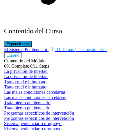
Contenido del Curso
Expandir todo
Módulos
El Sistema Penitenciario
11 Temas
|
11 Cuestionarios
Expand
Contenido del Módulo
0% Complete
0/11 Steps
La privación de libertad
La privación de libertad
Trato cruel e inhumano
Trato cruel e inhumano
Las malas condiciones carcelarias
Las malas condiciones carcelarias
Tratamiento penitenciario
Tratamiento penitenciario
Programas especificos de intervenciòn
Programas especificos de intervenciòn
Sistema penitenciario uruguayo
Sistema penitenciario uruguayo