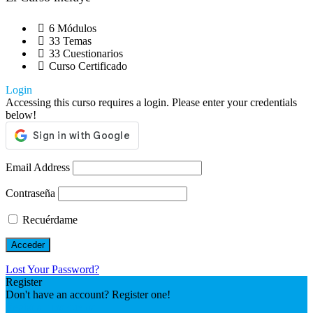
6 Módulos
33 Temas
33 Cuestionarios
Curso Certificado
Login
Accessing this curso requires a login. Please enter your credentials
below!
Email Address
Contraseña
Recuérdame
Lost Your Password?
Register
Don't have an account? Register one!
Registrar una cuenta