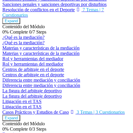
Sanciones penales y sanciones deportivas por disturbios
Resolución de conflictos en el Deporte
7 Temas
|
7
Cuestionarios
Expand
Contenido del Módulo
0% Complete
0/7 Steps
¿Qué es la mediación?
¿Qué es la mediación?
Materias y características de la mediación
Materias y características de la mediación
Rol y herramientas del mediador
Rol y herramientas del mediador
Centros de arbitraje en el deporte
Centros de arbitraje en el deporte
Diferencia entre mediación y conciliación
Diferencia entre mediación y conciliación
La figura del arbitraje deportivo
La figura del arbitraje deportivo
Litigación en el TAS
Litigación en el TAS
Casos Prácticos y Estudios de Caso
3 Temas
|
3 Cuestionarios
Expand
Contenido del Módulo
0% Complete
0/3 Steps