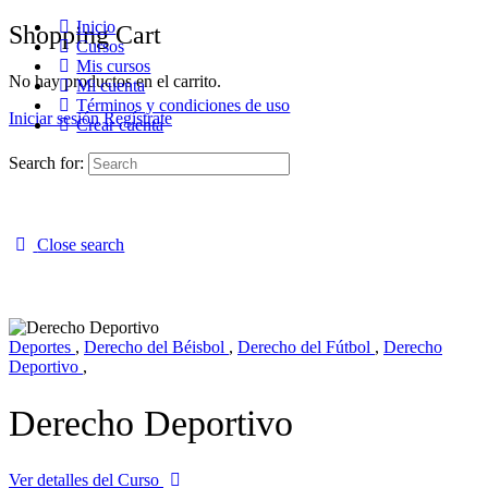
Inicio
Shopping Cart
Cursos
Mis cursos
No hay productos en el carrito.
Mi cuenta
Términos y condiciones de uso
Iniciar sesión
Regístrate
Crear cuenta
Search for:
Close search
Deportes
,
Derecho del Béisbol
,
Derecho del Fútbol
,
Derecho
Deportivo
,
Derecho Deportivo
Ver detalles del Curso