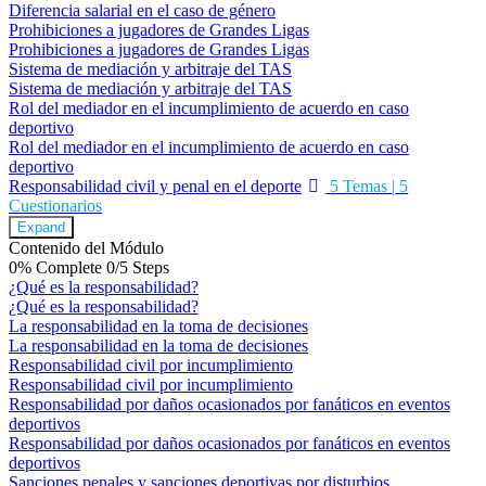
Diferencia salarial en el caso de género
Prohibiciones a jugadores de Grandes Ligas
Prohibiciones a jugadores de Grandes Ligas
Sistema de mediación y arbitraje del TAS
Sistema de mediación y arbitraje del TAS
Rol del mediador en el incumplimiento de acuerdo en caso
deportivo
Rol del mediador en el incumplimiento de acuerdo en caso
deportivo
Responsabilidad civil y penal en el deporte
5 Temas
|
5
Cuestionarios
Expand
Contenido del Módulo
0% Complete
0/5 Steps
¿Qué es la responsabilidad?
¿Qué es la responsabilidad?
La responsabilidad en la toma de decisiones
La responsabilidad en la toma de decisiones
Responsabilidad civil por incumplimiento
Responsabilidad civil por incumplimiento
Responsabilidad por daños ocasionados por fanáticos en eventos
deportivos
Responsabilidad por daños ocasionados por fanáticos en eventos
deportivos
Sanciones penales y sanciones deportivas por disturbios