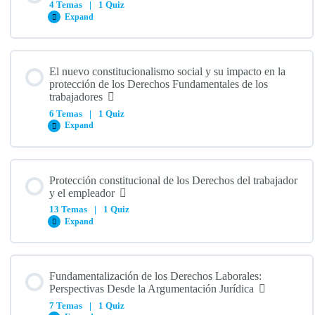
4 Temas
|
1 Quiz
Expand
Contenido del Módulo
El nuevo constitucionalismo social y su impacto en la
0% COMPLETE
0/4 Steps
protección de los Derechos Fundamentales de los
trabajadores
6 Temas
|
1 Quiz
Expand
Reivindicación de los derechos fundamentales en el trabajo
Contenido del Módulo
Positivización de los derechos fundamentales
Protección constitucional de los Derechos del trabajador
0% COMPLETE
0/6 Steps
y el empleador
13 Temas
|
1 Quiz
Expand
Sistema de protección de trabajo
Constitucionalismo social y su impacto en la protección de los
derechos fundamentales
Contenido del Módulo
Ambivalencias en el trabajo
Fundamentalización de los Derechos Laborales:
0% COMPLETE
0/13 Steps
Perspectivas Desde la Argumentación Jurídica
Importancia de la tutela constitucional
7 Temas
|
1 Quiz