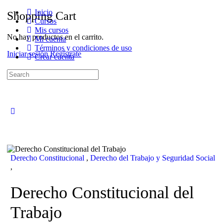
Inicio
Shopping Cart
Cursos
Mis cursos
No hay productos en el carrito.
Mi cuenta
Términos y condiciones de uso
Iniciar sesión
Regístrate
Crear cuenta
Search
for:
Close
search
Derecho Constitucional
,
Derecho del Trabajo y Seguridad Social
,
Derecho Constitucional del
Trabajo